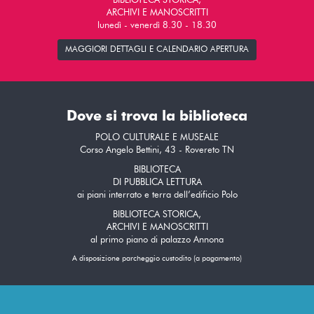
BIBLIOTECA STORICA,
ARCHIVI E MANOSCRITTI
lunedì - venerdì 8.30 - 18.30
MAGGIORI DETTAGLI E CALENDARIO APERTURA
Dove si trova la biblioteca
POLO CULTURALE E MUSEALE
Corso Angelo Bettini, 43 - Rovereto TN
BIBLIOTECA
DI PUBBLICA LETTURA
ai piani interrato e terra dell’edificio Polo
BIBLIOTECA STORICA,
ARCHIVI E MANOSCRITTI
al primo piano di palazzo Annona
A disposizione parcheggio custodito (a pagamento)