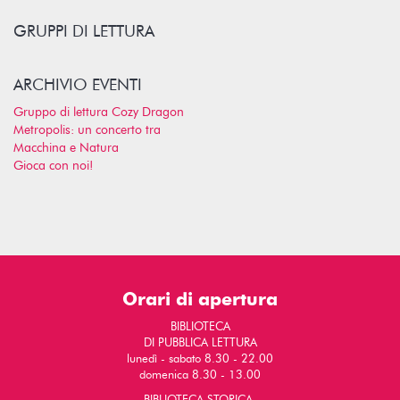
GRUPPI DI LETTURA
ARCHIVIO EVENTI
Gruppo di lettura Cozy Dragon
Metropolis: un concerto tra
Macchina e Natura
Gioca con noi!
Orari di apertura
BIBLIOTECA
DI PUBBLICA LETTURA
lunedì - sabato 8.30 - 22.00
domenica 8.30 - 13.00