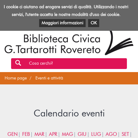
Biblioteca
I cookie ci aiutano ad erogare servizi di qualità. Utilizzando i nostri
Toggl
Rovereto
navig
servizi, l'utente accetta le nostre modalità d'uso dei cookie.
EVENTI E ATTIVITÀ
PATRIMONIO E RISORSE
Maggiori informazioni
OK
Cosa cerchi?
Home page
Eventi e attività
Calendario eventi
GEN
FEB
MAR
APR
MAG
GIU
LUG
AGO
SET