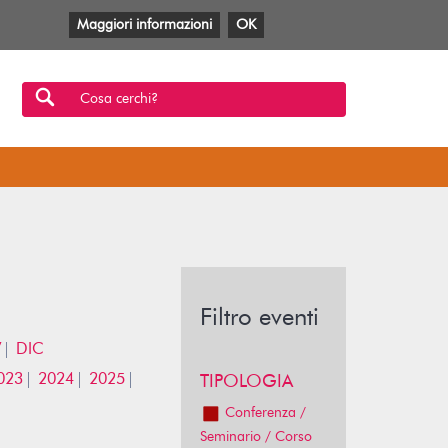
Maggiori informazioni
OK
Facebook
Twitter
YouTube
Anobii
SBT
Mlol
Cosa cerchi?
Filtro eventi
V
DIC
023
2024
2025
TIPOLOGIA
Conferenza /
Seminario / Corso