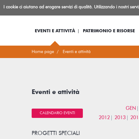
Biblioteca
I cookie ci aiutano ad erogare servizi di qualità. Utilizzando i nostri serv
Io sono...
Log-in
Inform
Rovereto
EVENTI E ATTIVITÀ
PATRIMONIO E RISORSE
Home page
Eventi e attività
Eventi e attività
GEN
CALENDARIO EVENTI
2012
2013
201
PROGETTI SPECIALI