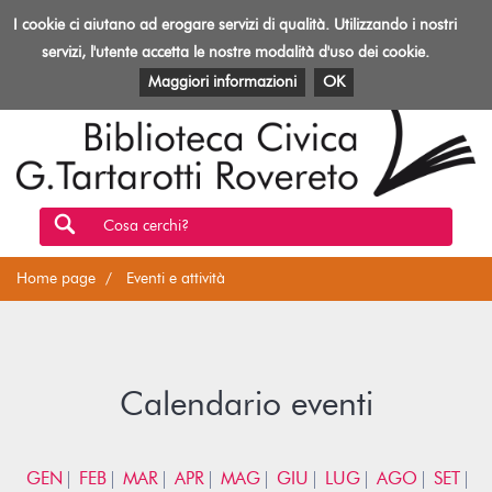
Biblioteca
I cookie ci aiutano ad erogare servizi di qualità. Utilizzando i nostri
Toggl
Rovereto
navig
servizi, l'utente accetta le nostre modalità d'uso dei cookie.
EVENTI E ATTIVITÀ
PATRIMONIO E RISORSE
Maggiori informazioni
OK
Cosa cerchi?
Home page
Eventi e attività
Calendario eventi
GEN
FEB
MAR
APR
MAG
GIU
LUG
AGO
SET