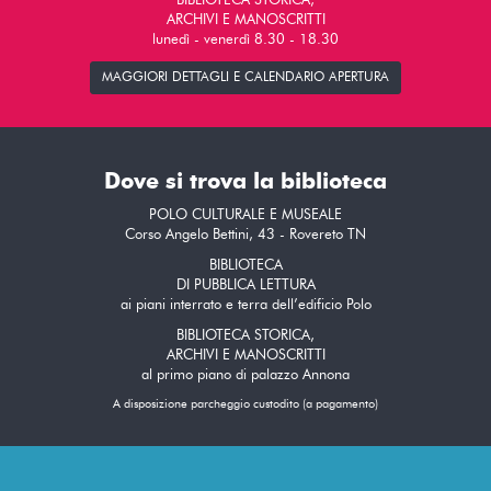
BIBLIOTECA STORICA,
ARCHIVI E MANOSCRITTI
lunedì - venerdì 8.30 - 18.30
MAGGIORI DETTAGLI E CALENDARIO APERTURA
Dove si trova la biblioteca
POLO CULTURALE E MUSEALE
Corso Angelo Bettini, 43 - Rovereto TN
BIBLIOTECA
DI PUBBLICA LETTURA
ai piani interrato e terra dell’edificio Polo
BIBLIOTECA STORICA,
ARCHIVI E MANOSCRITTI
al primo piano di palazzo Annona
A disposizione parcheggio custodito (a pagamento)