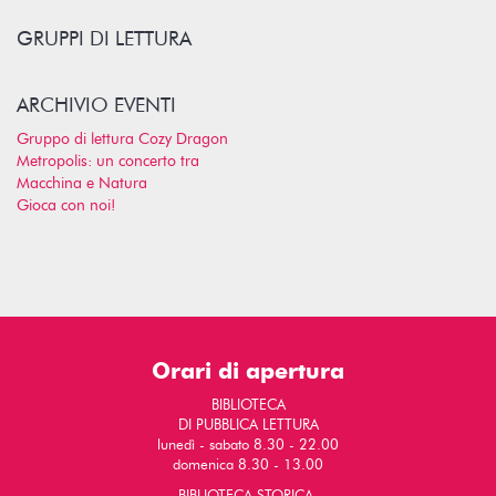
GRUPPI DI LETTURA
ARCHIVIO EVENTI
Gruppo di lettura Cozy Dragon
Metropolis: un concerto tra
Macchina e Natura
Gioca con noi!
Orari di apertura
BIBLIOTECA
DI PUBBLICA LETTURA
lunedì - sabato 8.30 - 22.00
domenica 8.30 - 13.00