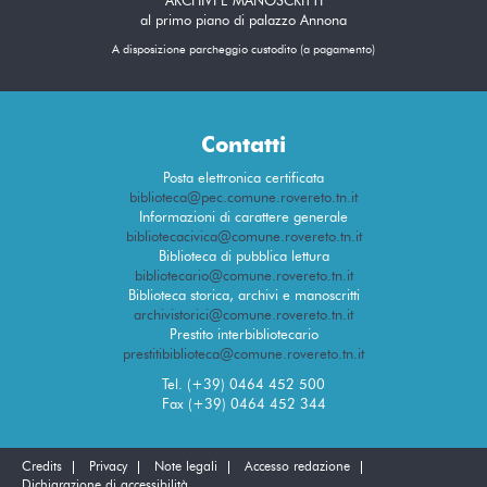
ARCHIVI E MANOSCRITTI
al primo piano di palazzo Annona
A disposizione parcheggio custodito (a pagamento)
Contatti
Posta elettronica certificata
biblioteca@pec.comune.rovereto.tn.it
Informazioni di carattere generale
bibliotecacivica@comune.rovereto.tn.it
Biblioteca di pubblica lettura
bibliotecario@comune.rovereto.tn.it
Biblioteca storica, archivi e manoscritti
archivistorici@comune.rovereto.tn.it
Prestito interbibliotecario
prestitibiblioteca@comune.rovereto.tn.it
Tel. (+39) 0464 452 500
Fax (+39) 0464 452 344
Credits
Privacy
Note legali
Accesso redazione
Dichiarazione di accessibilità