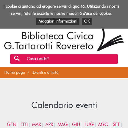
Biblioteca
I cookie ci aiutano ad erogare servizi di qualità. Utilizzando i nostri
Toggl
Rovereto
navig
servizi, l'utente accetta le nostre modalità d'uso dei cookie.
EVENTI E ATTIVITÀ
PATRIMONIO E RISORSE
Maggiori informazioni
OK
Cosa cerchi?
Home page
Eventi e attività
Calendario eventi
GEN
FEB
MAR
APR
MAG
GIU
LUG
AGO
SET