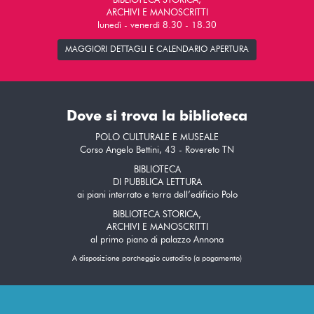
BIBLIOTECA STORICA,
ARCHIVI E MANOSCRITTI
lunedì - venerdì 8.30 - 18.30
MAGGIORI DETTAGLI E CALENDARIO APERTURA
Dove si trova la biblioteca
POLO CULTURALE E MUSEALE
Corso Angelo Bettini, 43 - Rovereto TN
BIBLIOTECA
DI PUBBLICA LETTURA
ai piani interrato e terra dell’edificio Polo
BIBLIOTECA STORICA,
ARCHIVI E MANOSCRITTI
al primo piano di palazzo Annona
A disposizione parcheggio custodito (a pagamento)