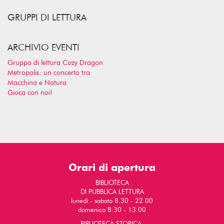
GRUPPI DI LETTURA
ARCHIVIO EVENTI
Gruppo di lettura Cozy Dragon
Metropolis: un concerto tra
Macchina e Natura
Gioca con noi!
Orari di apertura
BIBLIOTECA
DI PUBBLICA LETTURA
lunedì - sabato 8.30 - 22.00
domenica 8.30 - 13.00