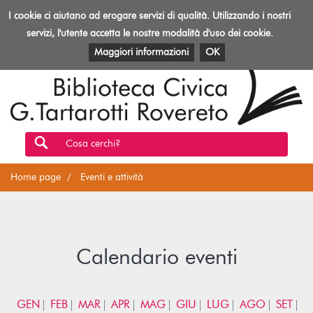
Biblioteca
I cookie ci aiutano ad erogare servizi di qualità. Utilizzando i nostri
Toggl
Rovereto
navig
servizi, l'utente accetta le nostre modalità d'uso dei cookie.
EVENTI E ATTIVITÀ
PATRIMONIO E RISORSE
Maggiori informazioni
OK
Cosa cerchi?
Home page
Eventi e attività
Calendario eventi
GEN
FEB
MAR
APR
MAG
GIU
LUG
AGO
SET