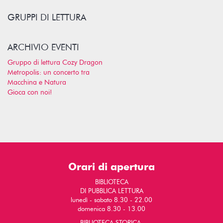
GRUPPI DI LETTURA
ARCHIVIO EVENTI
Gruppo di lettura Cozy Dragon
Metropolis: un concerto tra
Macchina e Natura
Gioca con noi!
Orari di apertura
BIBLIOTECA
DI PUBBLICA LETTURA
lunedì - sabato 8.30 - 22.00
domenica 8.30 - 13.00