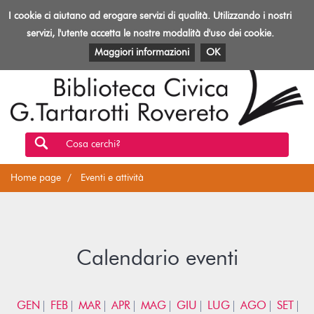
Biblioteca
I cookie ci aiutano ad erogare servizi di qualità. Utilizzando i nostri
Toggl
Rovereto
navig
servizi, l'utente accetta le nostre modalità d'uso dei cookie.
EVENTI E ATTIVITÀ
PATRIMONIO E RISORSE
Maggiori informazioni
OK
Cosa cerchi?
Home page
Eventi e attività
Calendario eventi
GEN
FEB
MAR
APR
MAG
GIU
LUG
AGO
SET