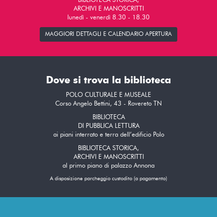
BIBLIOTECA STORICA,
ARCHIVI E MANOSCRITTI
lunedì - venerdì 8.30 - 18.30
MAGGIORI DETTAGLI E CALENDARIO APERTURA
Dove si trova la biblioteca
POLO CULTURALE E MUSEALE
Corso Angelo Bettini, 43 - Rovereto TN
BIBLIOTECA
DI PUBBLICA LETTURA
ai piani interrato e terra dell’edificio Polo
BIBLIOTECA STORICA,
ARCHIVI E MANOSCRITTI
al primo piano di palazzo Annona
A disposizione parcheggio custodito (a pagamento)