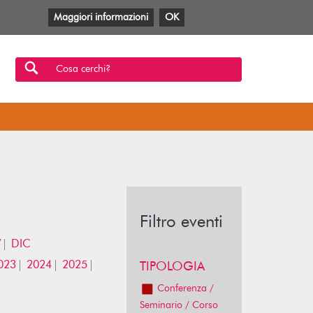
Maggiori informazioni
OK
Facebook
Twitter
YouTube
Anobii
SBT
Mlol
Cosa cerchi?
Filtro eventi
V
DIC
023
2024
2025
TIPOLOGIA
Conferenza /
Seminario / Corso