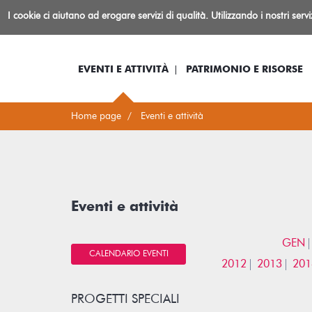
Biblioteca
I cookie ci aiutano ad erogare servizi di qualità. Utilizzando i nostri serv
Io sono...
Log-in
Inform
Rovereto
EVENTI E ATTIVITÀ
PATRIMONIO E RISORSE
Home page
Eventi e attività
Eventi e attività
GEN
CALENDARIO EVENTI
2012
2013
201
PROGETTI SPECIALI