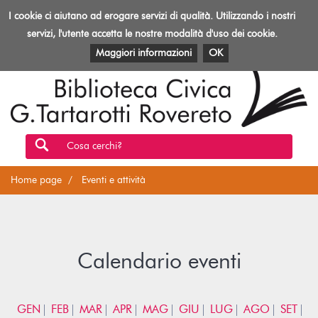
Biblioteca
I cookie ci aiutano ad erogare servizi di qualità. Utilizzando i nostri
Toggl
Rovereto
navig
servizi, l'utente accetta le nostre modalità d'uso dei cookie.
EVENTI E ATTIVITÀ
PATRIMONIO E RISORSE
Maggiori informazioni
OK
Cosa cerchi?
Home page
Eventi e attività
Calendario eventi
GEN
FEB
MAR
APR
MAG
GIU
LUG
AGO
SET