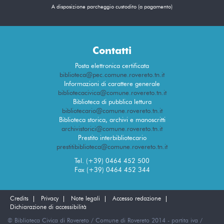
A disposizione parcheggio custodito (a pagamento)
Contatti
Posta elettronica certificata
biblioteca@pec.comune.rovereto.tn.it
Informazioni di carattere generale
bibliotecacivica@comune.rovereto.tn.it
Biblioteca di pubblica lettura
bibliotecario@comune.rovereto.tn.it
Biblioteca storica, archivi e manoscritti
archivistorici@comune.rovereto.tn.it
Prestito interbibliotecario
prestitibiblioteca@comune.rovereto.tn.it
Tel. (+39) 0464 452 500
Fax (+39) 0464 452 344
Credits
Privacy
Note legali
Accesso redazione
Dichiarazione di accessibilità
© Biblioteca Civica di Rovereto / Comune di Rovereto 2014 - partita iva /