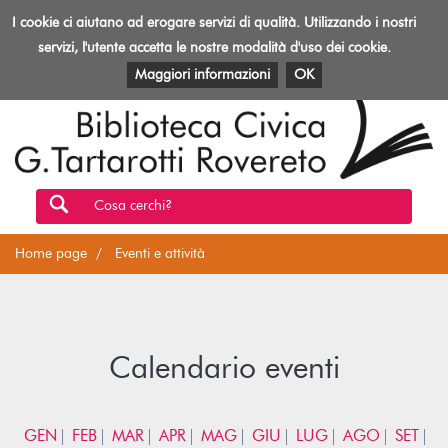
Biblioteca
I cookie ci aiutano ad erogare servizi di qualità. Utilizzando i nostri
Toggl
Rovereto
navig
servizi, l'utente accetta le nostre modalità d'uso dei cookie.
EVENTI E ATTIVITÀ
PATRIMONIO E RISORSE
Maggiori informazioni
OK
Cosa cerchi?
Home page
Eventi e attività
Calendario eventi
GEN
FEB
MAR
APR
MAG
GIU
LUG
AGO
SET