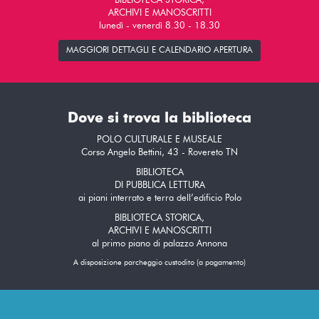
BIBLIOTECA STORICA,
ARCHIVI E MANOSCRITTI
lunedì - venerdì 8.30 - 18.30
MAGGIORI DETTAGLI E CALENDARIO APERTURA
Dove si trova la biblioteca
POLO CULTURALE E MUSEALE
Corso Angelo Bettini, 43 - Rovereto TN
BIBLIOTECA
DI PUBBLICA LETTURA
ai piani interrato e terra dell’edificio Polo
BIBLIOTECA STORICA,
ARCHIVI E MANOSCRITTI
al primo piano di palazzo Annona
A disposizione parcheggio custodito (a pagamento)