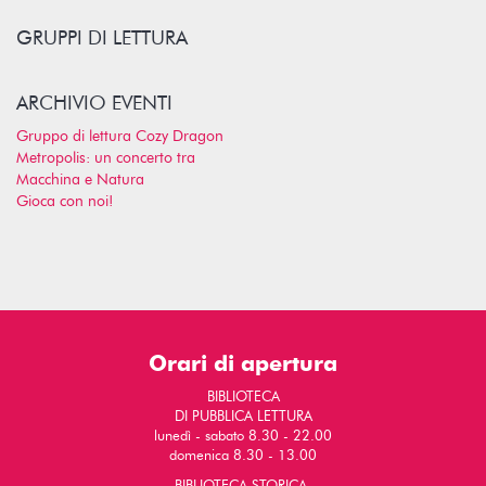
GRUPPI DI LETTURA
ARCHIVIO EVENTI
Gruppo di lettura Cozy Dragon
Metropolis: un concerto tra
Macchina e Natura
Gioca con noi!
Orari di apertura
BIBLIOTECA
DI PUBBLICA LETTURA
lunedì - sabato 8.30 - 22.00
domenica 8.30 - 13.00