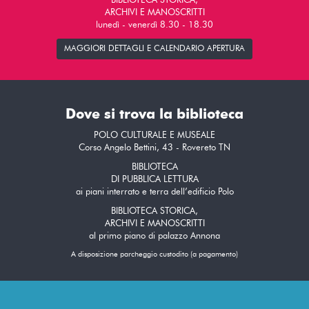
BIBLIOTECA STORICA,
ARCHIVI E MANOSCRITTI
lunedì - venerdì 8.30 - 18.30
MAGGIORI DETTAGLI E CALENDARIO APERTURA
Dove si trova la biblioteca
POLO CULTURALE E MUSEALE
Corso Angelo Bettini, 43 - Rovereto TN
BIBLIOTECA
DI PUBBLICA LETTURA
ai piani interrato e terra dell’edificio Polo
BIBLIOTECA STORICA,
ARCHIVI E MANOSCRITTI
al primo piano di palazzo Annona
A disposizione parcheggio custodito (a pagamento)