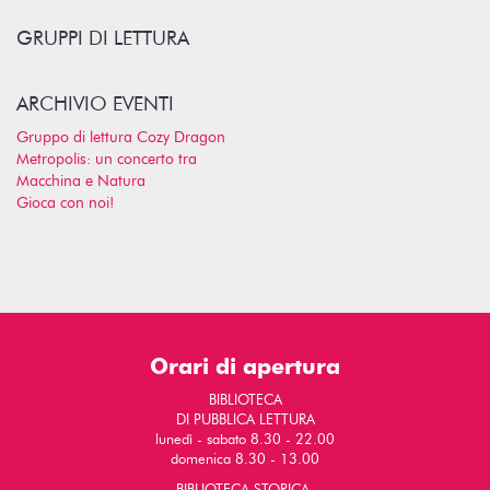
GRUPPI DI LETTURA
ARCHIVIO EVENTI
Gruppo di lettura Cozy Dragon
Metropolis: un concerto tra
Macchina e Natura
Gioca con noi!
Orari di apertura
BIBLIOTECA
DI PUBBLICA LETTURA
lunedì - sabato 8.30 - 22.00
domenica 8.30 - 13.00