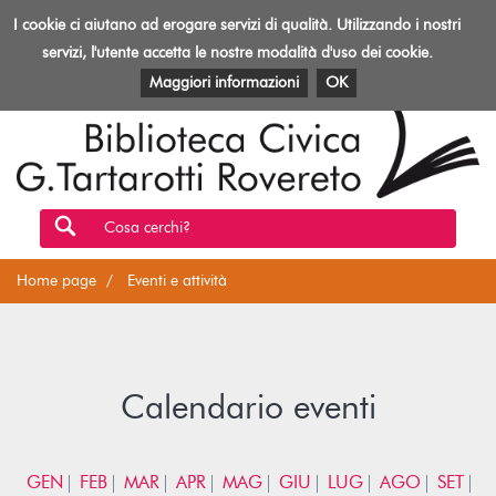
Biblioteca
I cookie ci aiutano ad erogare servizi di qualità. Utilizzando i nostri
Toggl
Rovereto
navig
servizi, l'utente accetta le nostre modalità d'uso dei cookie.
EVENTI E ATTIVITÀ
PATRIMONIO E RISORSE
Maggiori informazioni
OK
Cosa cerchi?
Home page
Eventi e attività
Calendario eventi
GEN
FEB
MAR
APR
MAG
GIU
LUG
AGO
SET