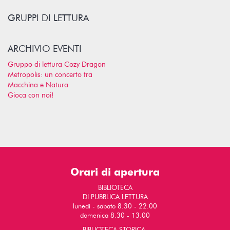
GRUPPI DI LETTURA
ARCHIVIO EVENTI
Gruppo di lettura Cozy Dragon
Metropolis: un concerto tra
Macchina e Natura
Gioca con noi!
Orari di apertura
BIBLIOTECA
DI PUBBLICA LETTURA
lunedì - sabato 8.30 - 22.00
domenica 8.30 - 13.00