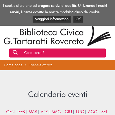
Biblioteca
I cookie ci aiutano ad erogare servizi di qualità. Utilizzando i nostri
Toggl
Rovereto
navig
servizi, l'utente accetta le nostre modalità d'uso dei cookie.
EVENTI E ATTIVITÀ
PATRIMONIO E RISORSE
Maggiori informazioni
OK
Cosa cerchi?
Home page
Eventi e attività
Calendario eventi
GEN
FEB
MAR
APR
MAG
GIU
LUG
AGO
SET