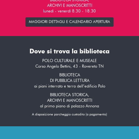
BIBLIOTECA STORICA,
ARCHIVI E MANOSCRITTI
lunedì - venerdì 8.30 - 18.30
MAGGIORI DETTAGLI E CALENDARIO APERTURA
Dove si trova la biblioteca
POLO CULTURALE E MUSEALE
Corso Angelo Bettini, 43 - Rovereto TN
BIBLIOTECA
DI PUBBLICA LETTURA
ai piani interrato e terra dell’edificio Polo
BIBLIOTECA STORICA,
ARCHIVI E MANOSCRITTI
al primo piano di palazzo Annona
A disposizione parcheggio custodito (a pagamento)