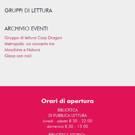
GRUPPI DI LETTURA
ARCHIVIO EVENTI
Gruppo di lettura Cozy Dragon
Metropolis: un concerto tra
Macchina e Natura
Gioca con noi!
Orari di apertura
BIBLIOTECA
DI PUBBLICA LETTURA
lunedì - sabato 8.30 - 22.00
domenica 8.30 - 13.00