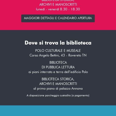
BIBLIOTECA STORICA,
ARCHIVI E MANOSCRITTI
lunedì - venerdì 8.30 - 18.30
MAGGIORI DETTAGLI E CALENDARIO APERTURA
Dove si trova la biblioteca
POLO CULTURALE E MUSEALE
Corso Angelo Bettini, 43 - Rovereto TN
BIBLIOTECA
DI PUBBLICA LETTURA
ai piani interrato e terra dell’edificio Polo
BIBLIOTECA STORICA,
ARCHIVI E MANOSCRITTI
al primo piano di palazzo Annona
A disposizione parcheggio custodito (a pagamento)