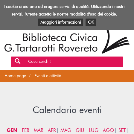
Biblioteca
I cookie ci aiutano ad erogare servizi di qualità. Utilizzando i nostri
Toggl
Rovereto
navig
servizi, l'utente accetta le nostre modalità d'uso dei cookie.
EVENTI E ATTIVITÀ
PATRIMONIO E RISORSE
Maggiori informazioni
OK
Cosa cerchi?
Home page
Eventi e attività
Calendario eventi
GEN
FEB
MAR
APR
MAG
GIU
LUG
AGO
SET