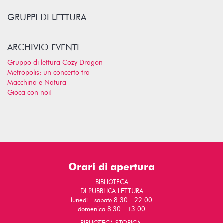
GRUPPI DI LETTURA
ARCHIVIO EVENTI
Gruppo di lettura Cozy Dragon
Metropolis: un concerto tra
Macchina e Natura
Gioca con noi!
Orari di apertura
BIBLIOTECA
DI PUBBLICA LETTURA
lunedì - sabato 8.30 - 22.00
domenica 8.30 - 13.00