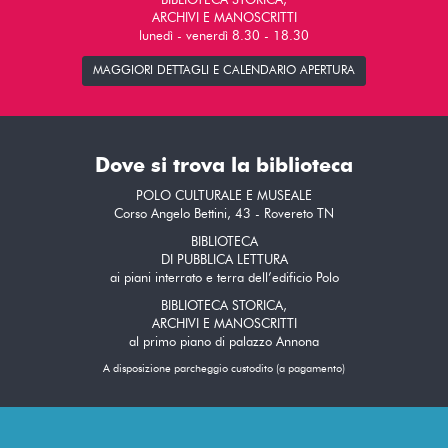
BIBLIOTECA STORICA,
ARCHIVI E MANOSCRITTI
lunedì - venerdì 8.30 - 18.30
MAGGIORI DETTAGLI E CALENDARIO APERTURA
Dove si trova la biblioteca
POLO CULTURALE E MUSEALE
Corso Angelo Bettini, 43 - Rovereto TN
BIBLIOTECA
DI PUBBLICA LETTURA
ai piani interrato e terra dell’edificio Polo
BIBLIOTECA STORICA,
ARCHIVI E MANOSCRITTI
al primo piano di palazzo Annona
A disposizione parcheggio custodito (a pagamento)