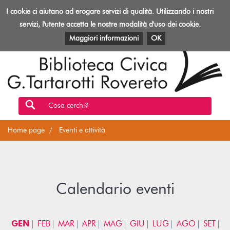
Biblioteca
I cookie ci aiutano ad erogare servizi di qualità. Utilizzando i nostri
Toggl
Rovereto
navig
servizi, l'utente accetta le nostre modalità d'uso dei cookie.
EVENTI E ATTIVITÀ
PATRIMONIO E RISORSE
Maggiori informazioni
OK
Cosa cerchi?
Home page
Eventi e attività
Calendario eventi
GEN
FEB
MAR
APR
MAG
GIU
LUG
AGO
SET