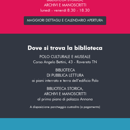
BIBLIOTECA STORICA,
ARCHIVI E MANOSCRITTI
lunedì - venerdì 8.30 - 18.30
MAGGIORI DETTAGLI E CALENDARIO APERTURA
Dove si trova la biblioteca
POLO CULTURALE E MUSEALE
Corso Angelo Bettini, 43 - Rovereto TN
BIBLIOTECA
DI PUBBLICA LETTURA
ai piani interrato e terra dell’edificio Polo
BIBLIOTECA STORICA,
ARCHIVI E MANOSCRITTI
al primo piano di palazzo Annona
A disposizione parcheggio custodito (a pagamento)