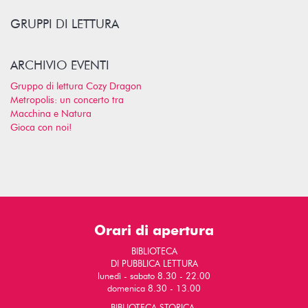
GRUPPI DI LETTURA
ARCHIVIO EVENTI
Gruppo di lettura Cozy Dragon
Metropolis: un concerto tra
Macchina e Natura
Gioca con noi!
Orari di apertura
BIBLIOTECA
DI PUBBLICA LETTURA
lunedì - sabato 8.30 - 22.00
domenica 8.30 - 13.00