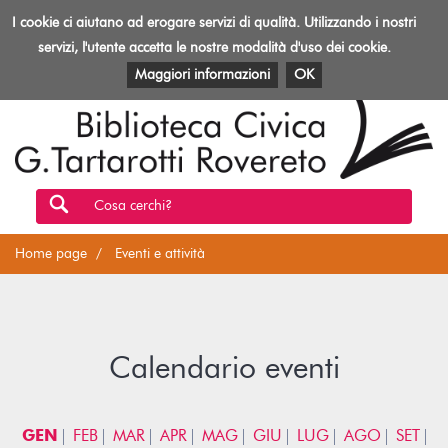
Biblioteca
I cookie ci aiutano ad erogare servizi di qualità. Utilizzando i nostri
Toggl
Rovereto
navig
servizi, l'utente accetta le nostre modalità d'uso dei cookie.
EVENTI E ATTIVITÀ
PATRIMONIO E RISORSE
Maggiori informazioni
OK
Cosa cerchi?
Home page
Eventi e attività
Calendario eventi
GEN
FEB
MAR
APR
MAG
GIU
LUG
AGO
SET