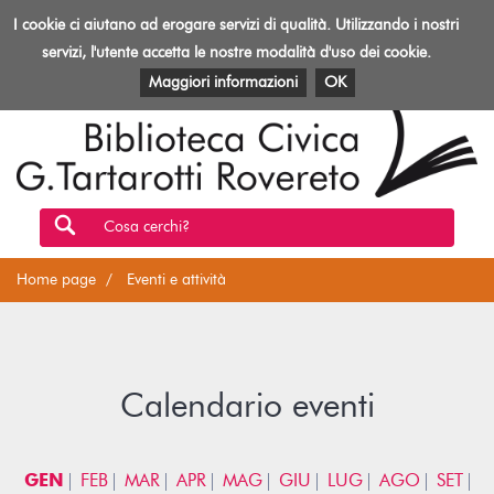
Biblioteca
I cookie ci aiutano ad erogare servizi di qualità. Utilizzando i nostri
Toggl
Rovereto
navig
servizi, l'utente accetta le nostre modalità d'uso dei cookie.
EVENTI E ATTIVITÀ
PATRIMONIO E RISORSE
Maggiori informazioni
OK
Cosa cerchi?
Home page
Eventi e attività
Calendario eventi
GEN
FEB
MAR
APR
MAG
GIU
LUG
AGO
SET