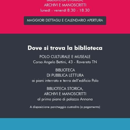
BIBLIOTECA STORICA,
ARCHIVI E MANOSCRITTI
lunedì - venerdì 8.30 - 18.30
MAGGIORI DETTAGLI E CALENDARIO APERTURA
Dove si trova la biblioteca
POLO CULTURALE E MUSEALE
Corso Angelo Bettini, 43 - Rovereto TN
BIBLIOTECA
DI PUBBLICA LETTURA
ai piani interrato e terra dell’edificio Polo
BIBLIOTECA STORICA,
ARCHIVI E MANOSCRITTI
al primo piano di palazzo Annona
A disposizione parcheggio custodito (a pagamento)