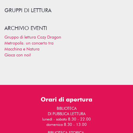
GRUPPI DI LETTURA
ARCHIVIO EVENTI
Gruppo di lettura Cozy Dragon
Metropolis: un concerto tra
Macchina e Natura
Gioca con noi!
Orari di apertura
BIBLIOTECA
DI PUBBLICA LETTURA
lunedì - sabato 8.30 - 22.00
domenica 8.30 - 13.00