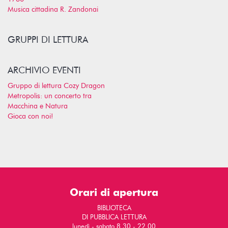
Musica cittadina R. Zandonai
GRUPPI DI LETTURA
ARCHIVIO EVENTI
Gruppo di lettura Cozy Dragon
Metropolis: un concerto tra
Macchina e Natura
Gioca con noi!
Orari di apertura
BIBLIOTECA
DI PUBBLICA LETTURA
lunedì - sabato 8.30 - 22.00