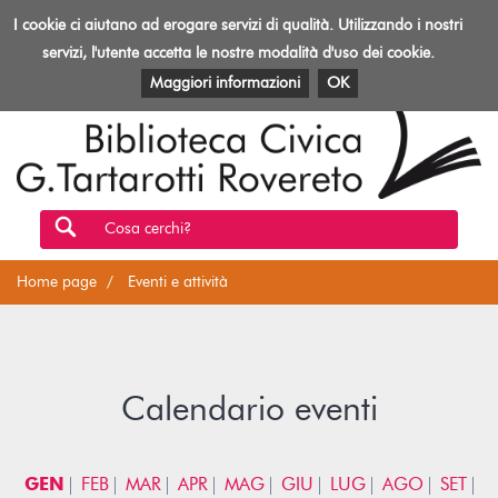
Biblioteca
I cookie ci aiutano ad erogare servizi di qualità. Utilizzando i nostri
Toggl
Rovereto
navig
servizi, l'utente accetta le nostre modalità d'uso dei cookie.
EVENTI E ATTIVITÀ
PATRIMONIO E RISORSE
Maggiori informazioni
OK
Cosa cerchi?
Home page
Eventi e attività
Calendario eventi
GEN
FEB
MAR
APR
MAG
GIU
LUG
AGO
SET