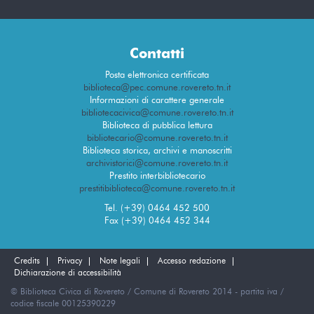
Contatti
Posta elettronica certificata
biblioteca@pec.comune.rovereto.tn.it
Informazioni di carattere generale
bibliotecacivica@comune.rovereto.tn.it
Biblioteca di pubblica lettura
bibliotecario@comune.rovereto.tn.it
Biblioteca storica, archivi e manoscritti
archivistorici@comune.rovereto.tn.it
Prestito interbibliotecario
prestitibiblioteca@comune.rovereto.tn.it
Tel. (+39) 0464 452 500
Fax (+39) 0464 452 344
Credits
Privacy
Note legali
Accesso redazione
Dichiarazione di accessibilità
© Biblioteca Civica di Rovereto / Comune di Rovereto 2014 - partita iva /
codice fiscale 00125390229