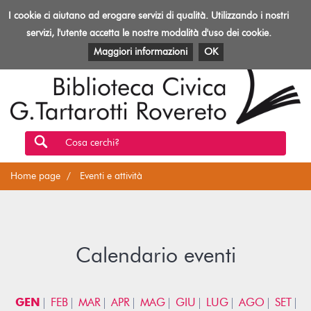
Biblioteca
I cookie ci aiutano ad erogare servizi di qualità. Utilizzando i nostri
Toggl
Rovereto
navig
servizi, l'utente accetta le nostre modalità d'uso dei cookie.
EVENTI E ATTIVITÀ
PATRIMONIO E RISORSE
Maggiori informazioni
OK
Cosa cerchi?
Home page
Eventi e attività
Calendario eventi
GEN
FEB
MAR
APR
MAG
GIU
LUG
AGO
SET