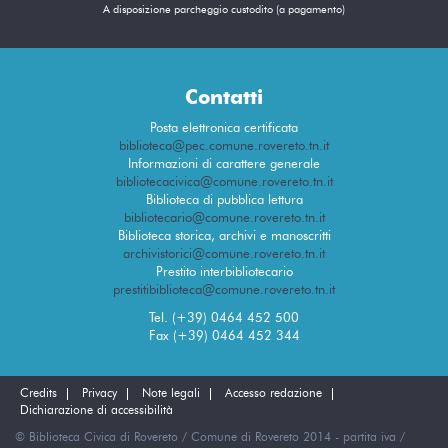
A disposizione parcheggio custodito (a pagamento)
Contatti
Posta elettronica certificata
biblioteca@pec.comune.rovereto.tn.it
Informazioni di carattere generale
bibliotecacivica@comune.rovereto.tn.it
Biblioteca di pubblica lettura
bibliotecario@comune.rovereto.tn.it
Biblioteca storica, archivi e manoscritti
archivistorici@comune.rovereto.tn.it
Prestito interbibliotecario
prestitibiblioteca@comune.rovereto.tn.it
Tel. (+39) 0464 452 500
Fax (+39) 0464 452 344
Credits
Privacy
Note legali
Accesso redazione
Dichiarazione di accessibilità
© Biblioteca Civica di Rovereto / Comune di Rovereto 2014 - partita iva /