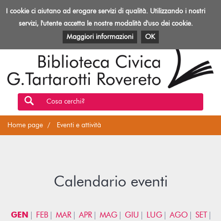
Biblioteca
I cookie ci aiutano ad erogare servizi di qualità. Utilizzando i nostri
Toggl
Rovereto
navig
servizi, l'utente accetta le nostre modalità d'uso dei cookie.
EVENTI E ATTIVITÀ
PATRIMONIO E RISORSE
Maggiori informazioni
OK
Cosa cerchi?
Home page
Eventi e attività
Calendario eventi
GEN
FEB
MAR
APR
MAG
GIU
LUG
AGO
SET