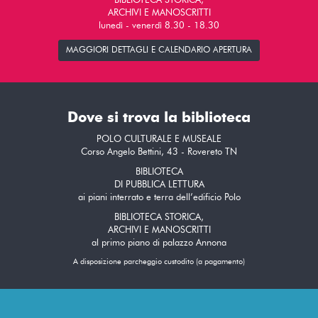
BIBLIOTECA STORICA,
ARCHIVI E MANOSCRITTI
lunedì - venerdì 8.30 - 18.30
MAGGIORI DETTAGLI E CALENDARIO APERTURA
Dove si trova la biblioteca
POLO CULTURALE E MUSEALE
Corso Angelo Bettini, 43 - Rovereto TN
BIBLIOTECA
DI PUBBLICA LETTURA
ai piani interrato e terra dell’edificio Polo
BIBLIOTECA STORICA,
ARCHIVI E MANOSCRITTI
al primo piano di palazzo Annona
A disposizione parcheggio custodito (a pagamento)