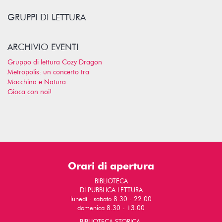
GRUPPI DI LETTURA
ARCHIVIO EVENTI
Gruppo di lettura Cozy Dragon
Metropolis: un concerto tra
Macchina e Natura
Gioca con noi!
Orari di apertura
BIBLIOTECA
DI PUBBLICA LETTURA
lunedì - sabato 8.30 - 22.00
domenica 8.30 - 13.00