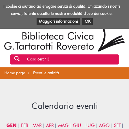
Biblioteca
I cookie ci aiutano ad erogare servizi di qualità. Utilizzando i nostri
Toggl
Rovereto
navig
servizi, l'utente accetta le nostre modalità d'uso dei cookie.
EVENTI E ATTIVITÀ
PATRIMONIO E RISORSE
Maggiori informazioni
OK
Cosa cerchi?
Home page
Eventi e attività
Calendario eventi
GEN
FEB
MAR
APR
MAG
GIU
LUG
AGO
SET