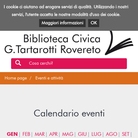
Biblioteca
I cookie ci aiutano ad erogare servizi di qualità. Utilizzando i nostri
Toggl
Rovereto
navig
servizi, l'utente accetta le nostre modalità d'uso dei cookie.
EVENTI E ATTIVITÀ
PATRIMONIO E RISORSE
Maggiori informazioni
OK
Cosa cerchi?
Home page
Eventi e attività
Calendario eventi
GEN
FEB
MAR
APR
MAG
GIU
LUG
AGO
SET