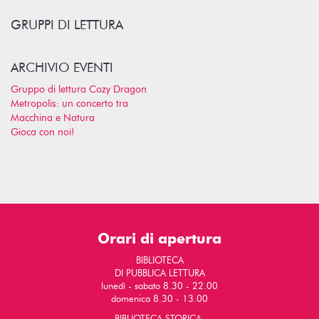
GRUPPI DI LETTURA
ARCHIVIO EVENTI
Gruppo di lettura Cozy Dragon
Metropolis: un concerto tra
Macchina e Natura
Gioca con noi!
Orari di apertura
BIBLIOTECA
DI PUBBLICA LETTURA
lunedì - sabato 8.30 - 22.00
domenica 8.30 - 13.00