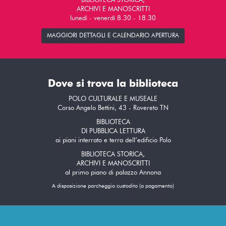
BIBLIOTECA STORICA,
ARCHIVI E MANOSCRITTI
lunedì - venerdì 8.30 - 18.30
MAGGIORI DETTAGLI E CALENDARIO APERTURA
Dove si trova la biblioteca
POLO CULTURALE E MUSEALE
Corso Angelo Bettini, 43 - Rovereto TN
BIBLIOTECA
DI PUBBLICA LETTURA
ai piani interrato e terra dell’edificio Polo
BIBLIOTECA STORICA,
ARCHIVI E MANOSCRITTI
al primo piano di palazzo Annona
A disposizione parcheggio custodito (a pagamento)