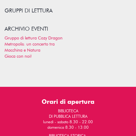
GRUPPI DI LETTURA
ARCHIVIO EVENTI
Gruppo di lettura Cozy Dragon
Metropolis: un concerto tra
Macchina e Natura
Gioca con noi!
Orari di apertura
BIBLIOTECA
DI PUBBLICA LETTURA
lunedì - sabato 8.30 - 22.00
domenica 8.30 - 13.00