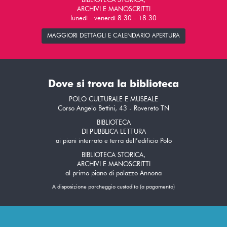
BIBLIOTECA STORICA,
ARCHIVI E MANOSCRITTI
lunedì - venerdì 8.30 - 18.30
MAGGIORI DETTAGLI E CALENDARIO APERTURA
Dove si trova la biblioteca
POLO CULTURALE E MUSEALE
Corso Angelo Bettini, 43 - Rovereto TN
BIBLIOTECA
DI PUBBLICA LETTURA
ai piani interrato e terra dell’edificio Polo
BIBLIOTECA STORICA,
ARCHIVI E MANOSCRITTI
al primo piano di palazzo Annona
A disposizione parcheggio custodito (a pagamento)