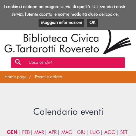
Biblioteca
I cookie ci aiutano ad erogare servizi di qualità. Utilizzando i nostri
Toggl
Rovereto
navig
servizi, l'utente accetta le nostre modalità d'uso dei cookie.
EVENTI E ATTIVITÀ
PATRIMONIO E RISORSE
Maggiori informazioni
OK
Cosa cerchi?
Home page
Eventi e attività
Calendario eventi
GEN
FEB
MAR
APR
MAG
GIU
LUG
AGO
SET