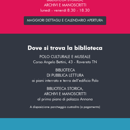
BIBLIOTECA STORICA,
ARCHIVI E MANOSCRITTI
lunedì - venerdì 8.30 - 18.30
MAGGIORI DETTAGLI E CALENDARIO APERTURA
Dove si trova la biblioteca
POLO CULTURALE E MUSEALE
Corso Angelo Bettini, 43 - Rovereto TN
BIBLIOTECA
DI PUBBLICA LETTURA
ai piani interrato e terra dell’edificio Polo
BIBLIOTECA STORICA,
ARCHIVI E MANOSCRITTI
al primo piano di palazzo Annona
A disposizione parcheggio custodito (a pagamento)