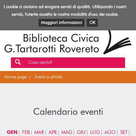
Biblioteca
I cookie ci aiutano ad erogare servizi di qualità. Utilizzando i nostri
Toggl
Rovereto
navig
servizi, l'utente accetta le nostre modalità d'uso dei cookie.
EVENTI E ATTIVITÀ
PATRIMONIO E RISORSE
Maggiori informazioni
OK
Cosa cerchi?
Home page
Eventi e attività
Calendario eventi
GEN
FEB
MAR
APR
MAG
GIU
LUG
AGO
SET