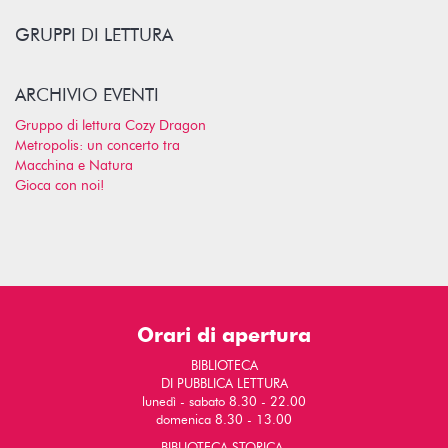
GRUPPI DI LETTURA
ARCHIVIO EVENTI
Gruppo di lettura Cozy Dragon
Metropolis: un concerto tra
Macchina e Natura
Gioca con noi!
Orari di apertura
BIBLIOTECA
DI PUBBLICA LETTURA
lunedì - sabato 8.30 - 22.00
domenica 8.30 - 13.00