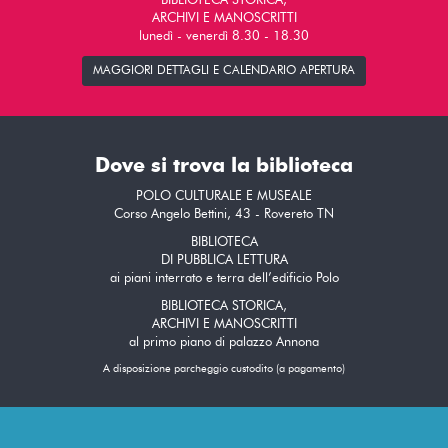
BIBLIOTECA STORICA,
ARCHIVI E MANOSCRITTI
lunedì - venerdì 8.30 - 18.30
MAGGIORI DETTAGLI E CALENDARIO APERTURA
Dove si trova la biblioteca
POLO CULTURALE E MUSEALE
Corso Angelo Bettini, 43 - Rovereto TN
BIBLIOTECA
DI PUBBLICA LETTURA
ai piani interrato e terra dell’edificio Polo
BIBLIOTECA STORICA,
ARCHIVI E MANOSCRITTI
al primo piano di palazzo Annona
A disposizione parcheggio custodito (a pagamento)