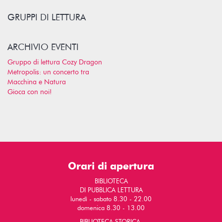
GRUPPI DI LETTURA
ARCHIVIO EVENTI
Gruppo di lettura Cozy Dragon
Metropolis: un concerto tra
Macchina e Natura
Gioca con noi!
Orari di apertura
BIBLIOTECA
DI PUBBLICA LETTURA
lunedì - sabato 8.30 - 22.00
domenica 8.30 - 13.00