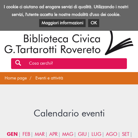
Biblioteca
I cookie ci aiutano ad erogare servizi di qualità. Utilizzando i nostri
Toggl
Rovereto
navig
servizi, l'utente accetta le nostre modalità d'uso dei cookie.
EVENTI E ATTIVITÀ
PATRIMONIO E RISORSE
Maggiori informazioni
OK
Cosa cerchi?
Home page
Eventi e attività
Calendario eventi
GEN
FEB
MAR
APR
MAG
GIU
LUG
AGO
SET