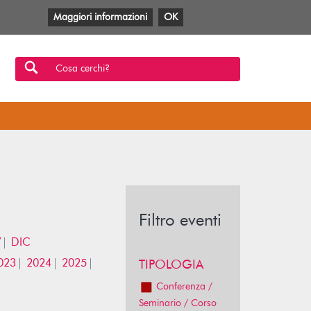
Maggiori informazioni
OK
Facebook
Twitter
YouTube
Anobii
SBT
Mlol
Cosa cerchi?
Filtro eventi
V
DIC
023
2024
2025
TIPOLOGIA
Conferenza /
Seminario / Corso