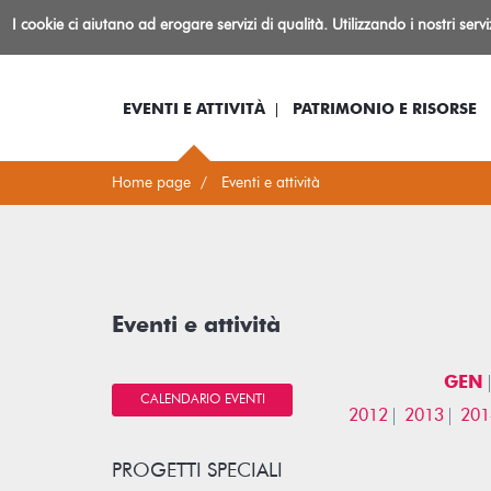
Biblioteca
I cookie ci aiutano ad erogare servizi di qualità. Utilizzando i nostri serv
Io sono...
Log-in
Inform
Rovereto
EVENTI E ATTIVITÀ
PATRIMONIO E RISORSE
Home page
Eventi e attività
Eventi e attività
GEN
CALENDARIO EVENTI
2012
2013
201
PROGETTI SPECIALI