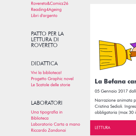
Rovereto&Comics26
Reading4Ageing
Libri d'argento
PATTO PER LA
LETTURA DI
ROVERETO
DIDATTICA
Vivi la biblioteca!
Progetto Graphic novel
La Befana ca
Le Scatole delle storie
05 Gennaio 2017 dall
Narrazione animata pe
LABORATORI
Cristina Sedioli. Ingr
Una tipografia in
obbligatoria (max 30 
Biblioteca
Laboratorio Carta a mano
LETTURA
Riccardo Zandonai