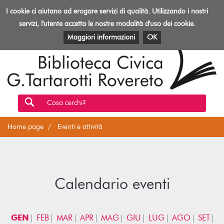
Biblioteca
I cookie ci aiutano ad erogare servizi di qualità. Utilizzando i nostri
Toggl
Rovereto
navig
servizi, l'utente accetta le nostre modalità d'uso dei cookie.
EVENTI E ATTIVITÀ
PATRIMONIO E RISORSE
Maggiori informazioni
OK
Cosa cerchi?
Home page
Eventi e attività
Calendario eventi
GEN
FEB
MAR
APR
MAG
GIU
LUG
AGO
SET