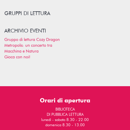
GRUPPI DI LETTURA
ARCHIVIO EVENTI
Gruppo di lettura Cozy Dragon
Metropolis: un concerto tra
Macchina e Natura
Gioca con noi!
Orari di apertura
BIBLIOTECA
DI PUBBLICA LETTURA
lunedì - sabato 8.30 - 22.00
domenica 8.30 - 13.00