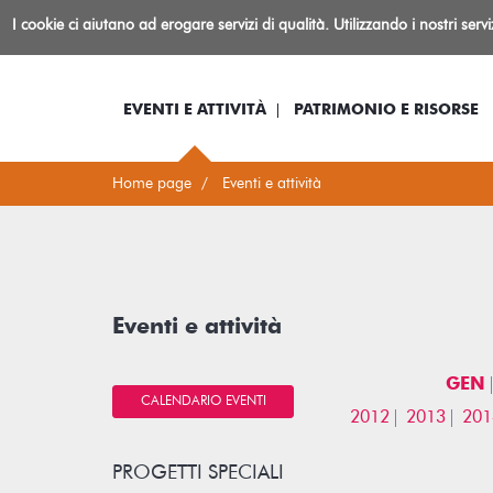
Biblioteca
I cookie ci aiutano ad erogare servizi di qualità. Utilizzando i nostri serv
Io sono...
Log-in
Inform
Rovereto
EVENTI E ATTIVITÀ
PATRIMONIO E RISORSE
Home page
Eventi e attività
Eventi e attività
GEN
CALENDARIO EVENTI
2012
2013
201
PROGETTI SPECIALI