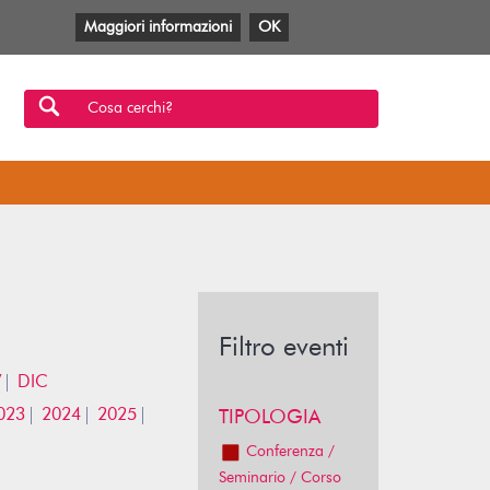
Maggiori informazioni
OK
Facebook
Twitter
YouTube
Anobii
SBT
Mlol
Cosa cerchi?
Filtro eventi
V
DIC
023
2024
2025
TIPOLOGIA
Conferenza /
Seminario / Corso