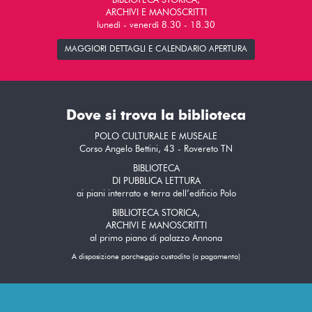
BIBLIOTECA STORICA,
ARCHIVI E MANOSCRITTI
lunedì - venerdì 8.30 - 18.30
MAGGIORI DETTAGLI E CALENDARIO APERTURA
Dove si trova la biblioteca
POLO CULTURALE E MUSEALE
Corso Angelo Bettini, 43 - Rovereto TN
BIBLIOTECA
DI PUBBLICA LETTURA
ai piani interrato e terra dell’edificio Polo
BIBLIOTECA STORICA,
ARCHIVI E MANOSCRITTI
al primo piano di palazzo Annona
A disposizione parcheggio custodito (a pagamento)