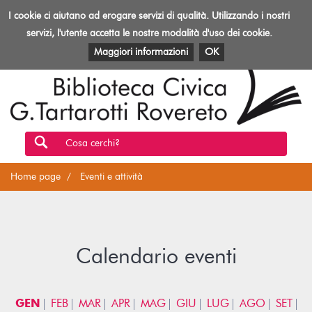
Biblioteca
I cookie ci aiutano ad erogare servizi di qualità. Utilizzando i nostri
Toggl
Rovereto
navig
servizi, l'utente accetta le nostre modalità d'uso dei cookie.
EVENTI E ATTIVITÀ
PATRIMONIO E RISORSE
Maggiori informazioni
OK
Cosa cerchi?
Home page
Eventi e attività
Calendario eventi
GEN
FEB
MAR
APR
MAG
GIU
LUG
AGO
SET