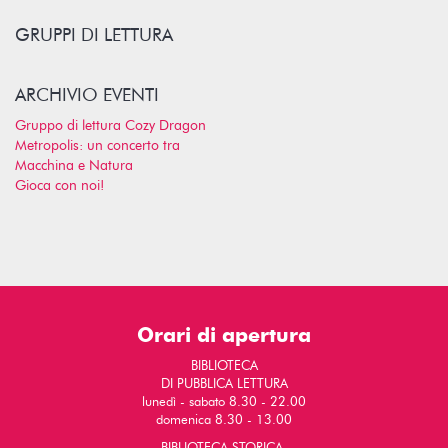
GRUPPI DI LETTURA
ARCHIVIO EVENTI
Gruppo di lettura Cozy Dragon
Metropolis: un concerto tra
Macchina e Natura
Gioca con noi!
Orari di apertura
BIBLIOTECA
DI PUBBLICA LETTURA
lunedì - sabato 8.30 - 22.00
domenica 8.30 - 13.00