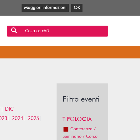
Maggiori informazioni
OK
Facebook
Twitter
YouTube
Anobii
SBT
Mlol
Cosa cerchi?
Filtro eventi
V
DIC
023
2024
2025
TIPOLOGIA
Conferenza /
Seminario / Corso