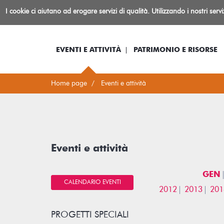
Biblioteca
I cookie ci aiutano ad erogare servizi di qualità. Utilizzando i nostri serv
Io sono...
Log-in
Inform
Rovereto
EVENTI E ATTIVITÀ
PATRIMONIO E RISORSE
Home page
Eventi e attività
Eventi e attività
GEN
CALENDARIO EVENTI
2012
2013
201
PROGETTI SPECIALI