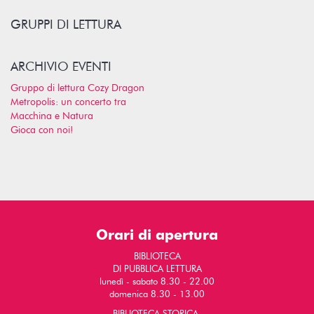
GRUPPI DI LETTURA
ARCHIVIO EVENTI
Gruppo di lettura Cozy Dragon
Metropolis: un concerto tra
Macchina e Natura
Gioca con noi!
Orari di apertura
BIBLIOTECA
DI PUBBLICA LETTURA
lunedì - sabato 8.30 - 22.00
domenica 8.30 - 13.00