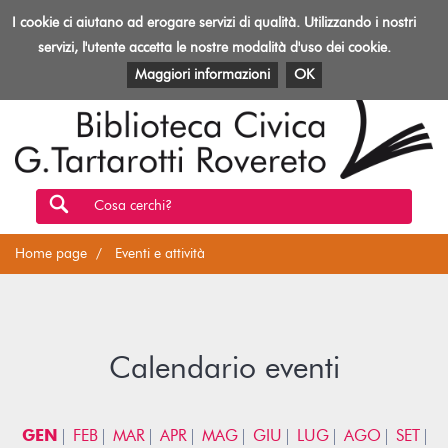
Biblioteca
I cookie ci aiutano ad erogare servizi di qualità. Utilizzando i nostri
Toggl
Rovereto
navig
servizi, l'utente accetta le nostre modalità d'uso dei cookie.
EVENTI E ATTIVITÀ
PATRIMONIO E RISORSE
Maggiori informazioni
OK
Cosa cerchi?
Home page
Eventi e attività
Calendario eventi
GEN
FEB
MAR
APR
MAG
GIU
LUG
AGO
SET