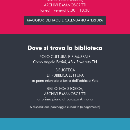
BIBLIOTECA STORICA,
ARCHIVI E MANOSCRITTI
lunedì - venerdì 8.30 - 18.30
MAGGIORI DETTAGLI E CALENDARIO APERTURA
Dove si trova la biblioteca
POLO CULTURALE E MUSEALE
Corso Angelo Bettini, 43 - Rovereto TN
BIBLIOTECA
DI PUBBLICA LETTURA
ai piani interrato e terra dell’edificio Polo
BIBLIOTECA STORICA,
ARCHIVI E MANOSCRITTI
al primo piano di palazzo Annona
A disposizione parcheggio custodito (a pagamento)