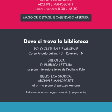
BIBLIOTECA STORICA,
ARCHIVI E MANOSCRITTI
lunedì - venerdì 8.30 - 18.30
MAGGIORI DETTAGLI E CALENDARIO APERTURA
Dove si trova la biblioteca
POLO CULTURALE E MUSEALE
Corso Angelo Bettini, 43 - Rovereto TN
BIBLIOTECA
DI PUBBLICA LETTURA
ai piani interrato e terra dell’edificio Polo
BIBLIOTECA STORICA,
ARCHIVI E MANOSCRITTI
al primo piano di palazzo Annona
A disposizione parcheggio custodito (a pagamento)