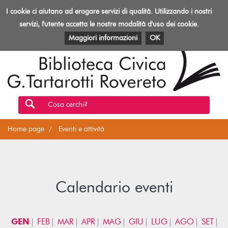
Biblioteca
I cookie ci aiutano ad erogare servizi di qualità. Utilizzando i nostri
Toggl
Rovereto
navig
servizi, l'utente accetta le nostre modalità d'uso dei cookie.
EVENTI E ATTIVITÀ
PATRIMONIO E RISORSE
Maggiori informazioni
OK
Cosa cerchi?
Home page
Eventi e attività
Calendario eventi
GEN
FEB
MAR
APR
MAG
GIU
LUG
AGO
SET