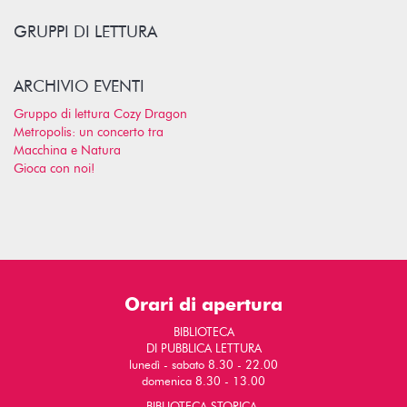
GRUPPI DI LETTURA
ARCHIVIO EVENTI
Gruppo di lettura Cozy Dragon
Metropolis: un concerto tra
Macchina e Natura
Gioca con noi!
Orari di apertura
BIBLIOTECA
DI PUBBLICA LETTURA
lunedì - sabato 8.30 - 22.00
domenica 8.30 - 13.00