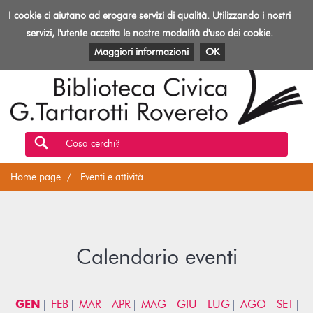
Biblioteca
I cookie ci aiutano ad erogare servizi di qualità. Utilizzando i nostri
Toggl
Rovereto
navig
servizi, l'utente accetta le nostre modalità d'uso dei cookie.
EVENTI E ATTIVITÀ
PATRIMONIO E RISORSE
Maggiori informazioni
OK
Cosa cerchi?
Home page
Eventi e attività
Calendario eventi
GEN
FEB
MAR
APR
MAG
GIU
LUG
AGO
SET