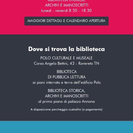
BIBLIOTECA STORICA,
ARCHIVI E MANOSCRITTI
lunedì - venerdì 8.30 - 18.30
MAGGIORI DETTAGLI E CALENDARIO APERTURA
Dove si trova la biblioteca
POLO CULTURALE E MUSEALE
Corso Angelo Bettini, 43 - Rovereto TN
BIBLIOTECA
DI PUBBLICA LETTURA
ai piani interrato e terra dell’edificio Polo
BIBLIOTECA STORICA,
ARCHIVI E MANOSCRITTI
al primo piano di palazzo Annona
A disposizione parcheggio custodito (a pagamento)