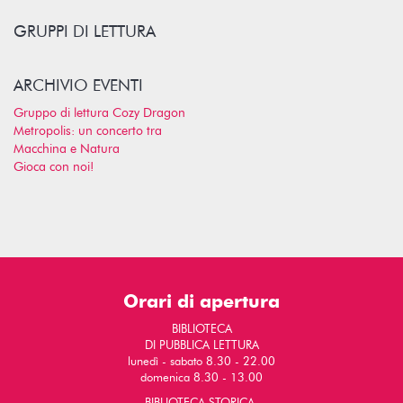
GRUPPI DI LETTURA
ARCHIVIO EVENTI
Gruppo di lettura Cozy Dragon
Metropolis: un concerto tra
Macchina e Natura
Gioca con noi!
Orari di apertura
BIBLIOTECA
DI PUBBLICA LETTURA
lunedì - sabato 8.30 - 22.00
domenica 8.30 - 13.00