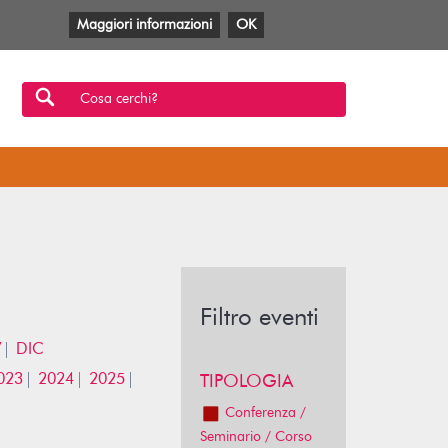
Maggiori informazioni
OK
Facebook
Twitter
YouTube
Anobii
SBT
Mlol
Cosa cerchi?
Filtro eventi
V
DIC
023
2024
2025
TIPOLOGIA
Conferenza /
Seminario / Corso