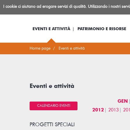
Biblioteca
I cookie ci aiutano ad erogare servizi di qualità. Utilizzando i nostri serv
Io sono...
Log-in
Inform
Rovereto
EVENTI E ATTIVITÀ
PATRIMONIO E RISORSE
Home page
Eventi e attività
Eventi e attività
GEN
CALENDARIO EVENTI
2012
2013
20
PROGETTI SPECIALI